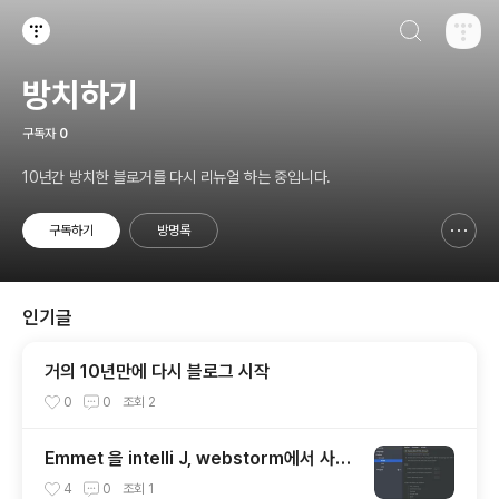
검색하기
티스토리
방치하기
구독자
0
10년간 방치한 블로거를 다시 리뉴얼 하는 중입니다.
구독하기
방명록
신고하기 레이어
열기
인기글
거의 10년만에 다시 블로그 시작
0
0
조회
2
Emmet 을 intelli J, webstorm에서 사용
하기
4
0
조회
1