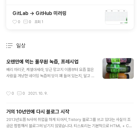
GitLab → GitHub 미러링
0
0
조회
1
일상
분류 전체보기
주요 글 목록
오랜만에 먹는 풀무원 녹즙, 프레시업
글 내용
베리 마리굿, 케셀아세라, 당근 망고지 이름부터 요즘 젊은
사람을 겨냥한 네이밍 녹즙에 당이 꽤 들어 있는지, 달고 맛
있다 ㅋㅋ 아래는 양배추와 석류인데, 다 먹어봤을때 당근
망고지와 석류는 정말 음료수처럼 맛있다. 당과 칼로리는
작성시간
0
0
2021. 10. 9.
맛을 나타내는 척도가 맞는것 같다.
거의 10년만에 다시 블로그 시작
글 내용
2013년도쯤 N사에 취업을 하게 되어서,Tistory 블로그를 쓰고 있다는 사실이 조
금은 찝찝해서 블로그에 남기지 않았습니다. 티스토리는 기본적으로 HTML + CSS
가 어느정도 수정이 가능해서 코드 하이라이트기능이 있어서, 개발자 블로그로 적합
했기에 여기서 시작했습니다. 거의 10년이 지난 지금도 개발자 블로그로는 이곳 또