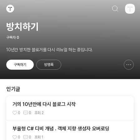
검색하기
티스토리
방치하기
구독자
0
10년간 방치한 블로거를 다시 리뉴얼 하는 중입니다.
구독하기
방명록
신고하기 레이어
열기
인기글
거의 10년만에 다시 블로그 시작
0
0
조회
2
부울형 C# 디비 개념 . 객체 지향 생성자 오버로딩
0
0
조회
1