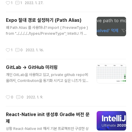
작성시간
1
1
2022. 1. 27.
게 입력했는지 StopWatch 라는 것이 나왔다. 그래서 사용해보니 만족스러워서 앞
으로는 이걸로 쓸것 같고, 나같은 사람이 또 있을것 같아서 공유하게 되었다. 사용법
은 Spring을 사용중이라면, org.springframework.util.StopWatch를 사용하
Expo 절대 경로 설정하기 (Path Alias)
고, spring을 사용하지 않는다면 org.apache.commons.la..
글 내용
왜 Path Alias 를 사용하나? import { PreviewType }
from "../../../../../types/PreviewType"; IntelliJ 가 아
니라면 대체 어느 폴더인지 알수가 없는 ../../ 이다 types
폴더가 다른 depth에 동일한 이름으로 존재한다면, 어떤
작성시간
1
0
2022. 1. 16.
건지 보고 알기 쉽지가 않다. 그래서 절대 경로를 사용하기
위해서 프로젝트 초기 부터 세팅을 하고자 한다. React 의
경우는 Webpack 을 사용하고 대부분의 경우의 예제가 R
GitLab → GitHub 미러링
eact라서, Expo (또는 React Native) 기준으로 한번 알
글 내용
아보았다. 우선 babel-plugin-module-resolver 를
개인 GitLab을 사용하고 있고, private github repo에
추가 한다. yarn add -D babel-plugin-module-res
올려서, Contribution을 동기화 시키고 싶은 니즈가 있어
olver 그후..
서 해당 방법을 알아 보게 되었다. 개발자에게 GitHub은
점점 중요성이 높아져서, 포트 폴리오의 일부가 되어가고
작성시간
0
0
2022. 1. 9.
있기 때문에, 나를 알리는 수단으로도 활용을 해야할것 같
았다. 그렇다고 GitHub으로 이전하기엔, Gitlab은 개인
서버에서 관리 하고 있어서 더 내꺼 같은 느낌이라 더 편하
React-Native init 생성후 Gradle 버전 문
게 Push가 가능하다. GitHub은 각잡고 올려야 할것 같은
제
느낌이 여전히 있다. 물론 연동이후 Private Repo로 미
글 내용
러링 중이라 GitHub의 Contribution을 보면서 만족하고
상황 React-Native init 해서 기본 프로젝트만 구성한 상