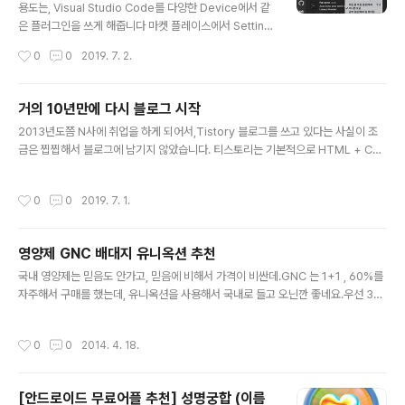
용도는, Visual Studio Code를 다양한 Device에서 같
은 플러그인을 쓰게 해줍니다 마켓 플레이스에서 Setting
s Sync 를 검색해서 install 하시면 설치가 됩니다. 명령어
작성시간
0
0
2019. 7. 2.
는 명령 팔레트를 실행해서 하시면 됩니다 명령 팔레트에
서 Sync 을 눌러서 설정을 해주시면됩니다. How To Co
nfig를 누르면 자세히 설치 방법이 나옵니다. 그 중에서 설
거의 10년만에 다시 블로그 시작
명이 부족한 부분(?)은 Download Setting시 인데요. 저
글 내용
2013년도쯤 N사에 취업을 하게 되어서,Tistory 블로그를 쓰고 있다는 사실이 조
는 이 세팅하다가 gist 아이디 (gist id)를 잘 몰라서 조금
금은 찝찝해서 블로그에 남기지 않았습니다. 티스토리는 기본적으로 HTML + CSS
헤맸습니다. 우선 upload가 된 세팅을 불러온다 했을때
가 어느정도 수정이 가능해서 코드 하이라이트기능이 있어서, 개발자 블로그로 적합
처음은 Token 값을 넣어야합니다. 토큰값은 https://gith
했기에 여기서 시작했습니다. 거의 10년이 지난 지금도 개발자 블로그로는 이곳 또
ub.com/settings/tokens 여기서 확인 하시면 됩니다.
작성시간
0
0
2019. 7. 1.
는 워드 프레스가 적합한것 같아서 고민을 하다가 기존 블로그를 살려볼까 합니다.
up..
살릴까 하다가, 워드프레스 열풍으로 워드프레스를 시작합니다. 개발 블로그 위스키
블로그 Dev.J 의 기술 블로그 신나게 개발하는 10년차 Backend 개발자입니다. 기
영양제 GNC 배대지 유니옥션 추천
술 및 IT 제품을 위주로 다루는 블로그입니다. 주로 Java, Node.JS 언어를 사용하
글 내용
며, Spring 기반의 프로젝트를 합니다...
국내 영양제는 믿음도 안가고, 믿음에 비해서 가격이 비싼데.GNC 는 1+1 , 60%를
자주해서 구매를 했는데, 유니옥션을 사용해서 국내로 들고 오닌깐 좋네요.우선 30
일이내 합배송비 무료라, GNC구매한 품목이 백오더 났는데, 참고 기다리다보닌깐
딱 30일 되기전에 오네요, 그리고 기본검수하면 무슨 물건이 있는지 천원에 알수있
작성시간
0
0
2014. 4. 18.
는데요.이거 굳이 안해도, 패킹전에 동영상을 보여줘서 간단하게 체크할땐 좋은것 같
아요근데 DE로 보내면 NJ로 다시 보내져서 1500원 수수료 나가네요 ㅎ그래서 이
번엔 NJ로 신청했습니다.다들 GNC에서 구매 잘하시길 ^^이번에 GNC Eye Heal
[안드로이드 무료어플 추천] 성명궁합 (이름
th 샀는데, 통관 가능한 물건이길