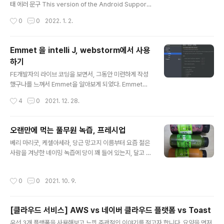
있다. 인제 Mirroring 방법을 설명을 하겠다. https://git
태 에러 문구 This version of the Android Support
hub.com..
plugin for IntelliJ IDEA (or Android Studio) canno
작성시간
0
0
2022. 1. 2.
t open this project, please retry with version 4.2
or newer. 해결방법 intelli J 버전을 업데이트 한다. 내가
사용하고 있는 Intelli J의 버전은 2020.3 이였다. Gradl
Emmet 을 intelli J, webstorm에서 사용
e 버전을 수정한다. classpath("com.android.tools.b
하기
uild:gradle:4.0.1") build.gradle 에서 dependecy
글 내용
의 버전을 수정한다. 4.2 보다 낮은 버전으로 변경. intelli
FE개발자의 라이브 코딩을 보면서, 그동안 미련하게 작성
J 나 Ando..
했구나를 느껴서 Emmet을 알아보게 되었다. Emmet이
란? HTML 자동 완성 기능으로 작성 속도를 향상 시켜주
작성시간
4
0
2021. 12. 28.
는 플러그인 Emmet 설정 방법 1. HTML Prefernecs
→ Editor → Emmet → HTML 에서 Enable XML/HT
ML Emmet 체크 2. JSX (React , Vue 등등) Prefern
오랜만에 먹는 풀무원 녹즙, 프레시업
ecs → Editor → Emmet → JSX 에서 Enable JSX E
글 내용
베리 마리굿, 케셀아세라, 당근 망고지 이름부터 요즘 젊은
mmet 체크 3. 어디서든 쓰고 싶으면 Plugins → Emme
사람을 겨냥한 네이밍 녹즙에 당이 꽤 들어 있는지, 달고 맛
t Everywhere install 기본 사용법 1. 자식요소 : > 위처
있다 ㅋㅋ 아래는 양배추와 석류인데, 다 먹어봤을때 당근
럼 만들고 싶다면 ⚙️ div>ul>li 2. 동일요소 반복 : * ⚙️ di
망고지와 석류는 정말 음료수처럼 맛있다. 당과 칼로리는
v>ul>li*3 3. 형제요소 ..
작성시간
0
0
2021. 10. 9.
맛을 나타내는 척도가 맞는것 같다.
[클라우드 서비스] AWS vs 네이버 클라우드 플랫폼 vs Toast
글 내용
우선 3개 플랫폼을 사용해보고 느낀 주관적인 이야기를 적고자 합니다. 요약을 먼저