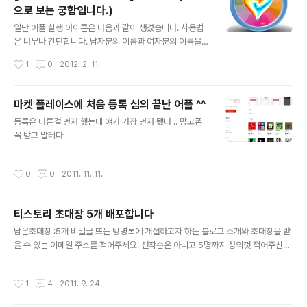
으로 보는 궁합입니다.)
글 내용
일단 어플 실행 아이콘은 다음과 같이 생겼습니다. 사용법
은 너무나 간단합니다. 남자분의 이름과 여자분의 이름을
입력하시고 버튼 한번 클릭하시면 됩니다 ^^; 다운로드 링
작성시간
1
0
2012. 2. 11.
크
마켓 플레이스에 처음 등록 심의 끝난 어플 ^^
글 내용
등록은 다른걸 먼저 했는데 얘가 가장 먼저 됐다 .. 망고폰
꼭 받고 말테다
작성시간
0
0
2011. 11. 11.
티스토리 초대장 5개 배포합니다
글 내용
남은초대장 :5개 비밀글 또는 방명록에 개설하고자 하는 블로그 소개와 초대장을 받
을 수 있는 이메일 주소를 적어주세요. 선착순은 아니고 5명까지 성의껏 적어주신분
들게 드립니다.
작성시간
1
4
2011. 9. 24.