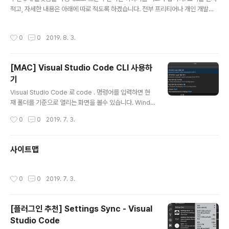
적고, 자세한 내용은 아래에 따로 적도록 하겠습니다. 전부 프리티어나 개인 개발자
쓰는 기준에서 적겠습니다. 가격 : TOAST >>> 네이버 클라우드 플랫폼 > AWS
안정성 : AWS > 네이버 클라우드 플랫폼 >= TOAST 부가기능 : AWS >> 네이버
작성시간
0
0
2019. 8. 3.
클라우드 >>>> TOAST 가격적인 면에서는, TOAST 가 가장 좋았다. TOAST
의 경우 데이터가 날라갔을때 데이터 복원에 대한 책임이 없는 서버가 있는데, 이 제
품군이 정말 말도 안되게 저렴하다. AWS 나 네이버 클라우드 플랫폼의 약 1/4 가격
[MAC] Visual Studio Code CLI 사용하
정도로 제가 쓰기엔 딱이였습니다. 중요한 정보는 마운트한 곳에 업로드 하거나, 안
기
전한 DB에 저장하면 되닌깐 오토..
글 내용
Visual Studio Code 로 code . 명령어를 입력하면 현
재 폴더를 기준으로 열리는 화면을 볼수 있습니다. Windo
ws에선 install시 path 설정을 하면, 바로 사용이 가능하
작성시간
0
0
2019. 7. 3.
지만 Mac 의 경우엔 그냥은 안되서 하는 방법을 찾아보게
되었습니다. 1. 명령어 팔레트를 엽니다. 2.Shell 을 입력해
[ Shell Command: Install ‘code’ command in PAT
사이트맵
H command ] 를 실행합니다. 이렇게 하면 터미널(term
inal) 에서도 CLI ( Comman Line Interface ) 를 사용
할수 있습니다.
작성시간
0
0
2019. 7. 3.
[플러그인 추천] Settings Sync - Visual
Studio Code
글 내용