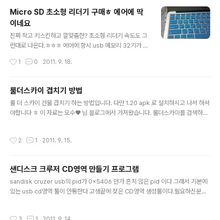
Micro SD 초소형 리더기 구매ㅎ 에어에 딱
이네요
글 내용
진짜 작고 키스킨하고 깔맞춤한? 초소형 리더기 속도도 그
런대로 나온다.ㅎㅎㅎ 에어에 항시 usb 메모리 32기가 달
아놓을려고 알아보던중에 판매자 분이 소형 리더기도 팔아
작성시간
1
0
2011. 9. 18.
서 무려 3000원 에 구매했다 이베이에서 가격이 너무 비
싸서 usb메모리 초소형을 샀는데 3000원주고 산 리더기
가 더맘에 드네요 ㅠ 일단 산 usb가 그래도 10% 정도 속
룰더스카이 겹치기 방법
도가 빠르닌깐 이걸로 쓰다가 class 10 보다 높은게 나오
글 내용
룰 더 스카이 건물 겹치기 하는 방법입니다. 다만 1.20 apk 로 설치하시고 나서 하셔
면 그때 갈아타야겠네요 ㅎㅎ 에어에 항상 달아놓고 쓰실
야합니다 ㅎ 이 자료는 오수♥ 님 블로그에서 가져왔습니다. 룰더스카이를 검색하다
분들 추천합니다.
보면 '겹치기'라는 단어가 관련검색으로 뜨는 것을 많이 봤을 것이다 많은 블로거님
들이 등록한 방법을 토대로 나도 나름 겹치기를 했었으나 한번의 겹치기는 성공해도
작성시간
2
1
2011. 9. 15.
2개 3개 … 그 이상의 것은 도통 무리수였다 뭐 나만 그랬던건지는 몰라도 ;;; 아무튼
나처럼 겹치기만 이리저리 궁리하다 갤스양이 미친듯 열받아 충전중단사태가 되는
일이 더이상 없었음 하는 마음에 겹치기 방법을 최대한 풀어서 적어봤다 저기에 보이
샌디스크 크루저 CD영역 만들기 프로그램
는 저 집은 2개 같지만 실제론 15개의 집이 겹치기로 놓여진 것이다 ㅎㅎㅎ 보다 나
글 내용
은 과정 설명을 위해 집을 쭉~ 펼쳐 보겠다 으하하~..
sandisk cruzer usb의 pid가 0x5406 던가 흔치 않은 pid 이다 그래서 기본에
있는 usb cd영역 툴이 안통한다 고생끝에 찾은 CD영역 생성툴이다.필요하신분들
받아가서 쓰세요~ CD영역 생성법 시디영역으로 만들고 싶은 ISO를 BIN 폴더에 U
3CUSTOM.ISO 란 이름으로 저장하고 U3_Customizer.exe 를 실행후 순서대
작성시간
3
1
2011. 9. 14.