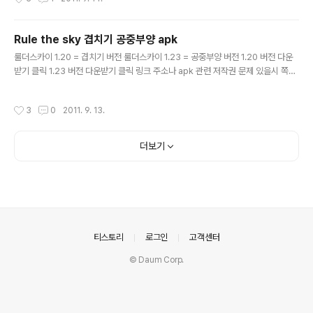
로 단순히 Next만 눌러주면 됩니다. 누르다보면 비밀번호를 설정하는데 backdup
에서는 현재usb 안에 있는 파일이 백업될 위치와 압축 비밀번호를 설정하는 것입니
다 대강하세요~ 인제 본격적으로 CD영역을 생성합니다 0~50% 까지는 백업 작업
Rule the sky 겹치기 공중부양 apk
이므로 빨리 넘어갑니다. 50~60%는 아주 느리닌깐 다른거 하고 있으세요 ㅎ 그후
글 내용
에 60~100까진 엄청 ..
룰더스카이 1.20 = 겹치기 버전 룰더스카이 1.23 = 공중부양 버전 1.20 버전 다운
받기 클릭 1.23 버전 다운받기 클릭 링크 주소나 apk 관련 저작권 문제 있을시 쪽지
주세요
작성시간
3
0
2011. 9. 13.
더보기
의안내
티스토리
로그인
고객센터
© Daum Corp.