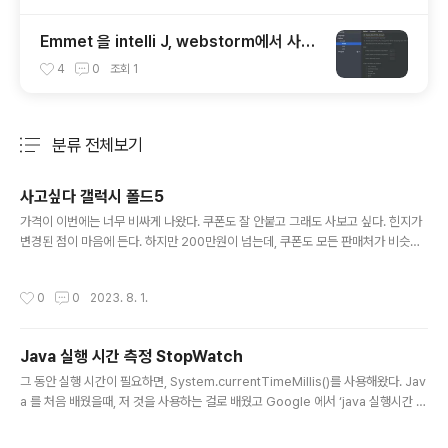
Emmet 을 intelli J, webstorm에서 사용
하기
4
0
조회
1
분류 전체보기
주요 글 목록
사고싶다 갤럭시 폴드5
글 내용
가격이 이번에는 너무 비싸게 나왔다. 쿠폰도 잘 안붙고 그래도 사보고 싶다. 힌지가
변경된 점이 마음에 든다. 하지만 200만원이 넘는데, 쿠폰도 모든 판매처가 비슷하
다. 파격적이게파는곳이 없다니 ㅠㅠ "이 포스팅은 쿠팡 파트너스 활동의 일환으로,
이에 따른 일정액의 수수료를 제공받습니다."
작성시간
0
0
2023. 8. 1.
Java 실행 시간 측정 StopWatch
글 내용
그 동안 실행 시간이 필요하면, System.currentTimeMillis()를 사용해왔다. Jav
a 를 처음 배웠을때, 저 것을 사용하는 걸로 배웠고 Google 에서 ‘java 실행시간 측
정’라는 키워드를 검색을 했을때도 System.currentTimeMillis()를 빼서 계산하
는 방법이 쭈루룩 나왔기 때문에, 늘 하던대로 써오다가 하루는 검색어를 조금 다르